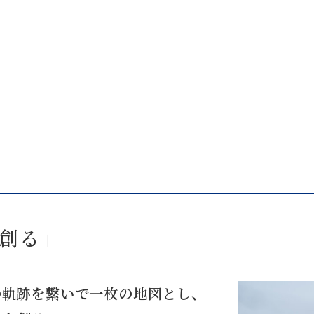
を創る」
の軌跡を繋いで⼀枚の地図とし、