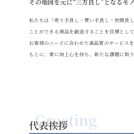
その地図を元に“三⽅良し”となるモ
私たちは「売り⼿良し・買い⼿良し・世間良
ことができる商品を創造することを⽬標とし
お客様のニーズに合わせた高品質のサービス
もとに、常に向上⼼を持ち、新たな課題に取
Greeting
代表挨拶